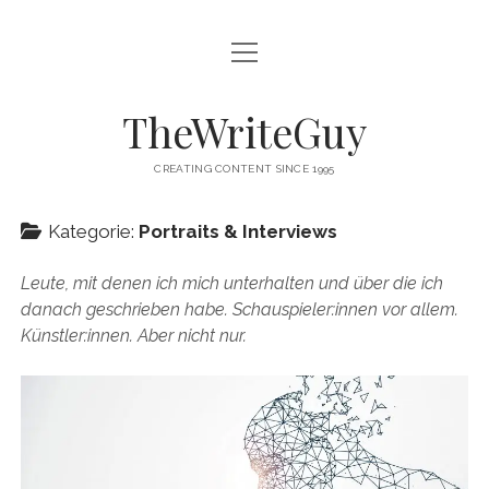
Menü
HOME
öffnen
THAT’S CRAZY!
TheWriteGuy
KOMMUNIKATION & STORYTELLING
CREATING CONTENT SINCE 1995
PORTRAITS & INTERVIEWS
Kategorie:
Portraits & Interviews
BÜHNENTAUGLICH
Leute, mit denen ich mich unterhalten und über die ich
UNGEFILTERTES
danach geschrieben habe. Schauspieler:innen vor allem.
Menü
Künstler:innen. Aber nicht nur.
ABOUT
öffnen
IMPRESSUM
instagram
linkedin
email
KLEINGEDRUCKTES
COOKIE-RICHTLINIE (EU)