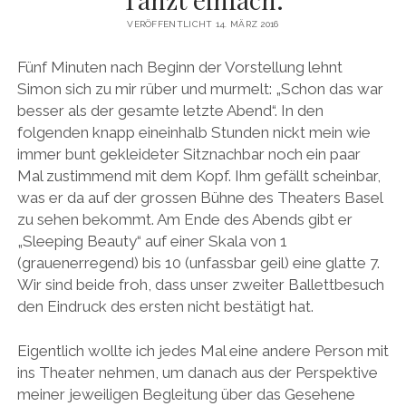
MEINE WEBSITE
VERÖFFENTLICHT 14. MÄRZ 2016
Fünf Minuten nach Beginn der Vorstellung lehnt
Simon sich zu mir rüber und murmelt: „Schon das war
besser als der gesamte letzte Abend“. In den
folgenden knapp eineinhalb Stunden nickt mein wie
immer bunt gekleideter Sitznachbar noch ein paar
Mal zustimmend mit dem Kopf. Ihm gefällt scheinbar,
was er da auf der grossen Bühne des Theaters Basel
zu sehen bekommt. Am Ende des Abends gibt er
„Sleeping Beauty“ auf einer Skala von 1
(grauenerregend) bis 10 (unfassbar geil) eine glatte 7.
Wir sind beide froh, dass unser zweiter Ballettbesuch
den Eindruck des ersten nicht bestätigt hat.
Eigentlich wollte ich jedes Mal eine andere Person mit
ins Theater nehmen, um danach aus der Perspektive
meiner jeweiligen Begleitung über das Gesehene